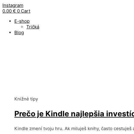
Preskočiť
Instagram
na
0.00
€
0
Cart
obsah
E-shop
Tričká
Blog
Knižné tipy
Prečo je Kindle najlepšia investí
Kindle zmení tvoju hru. Ak miluješ knihy, často cestuješ 