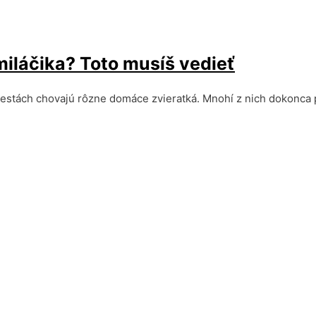
iláčika? Toto musíš vedieť
omestách chovajú rôzne domáce zvieratká. Mnohí z nich dokonca