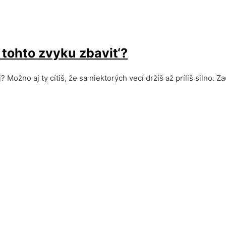
 tohto zvyku zbavit‘?
? Možno aj ty cítiš, že sa niektorých vecí držíš až príliš silno. 