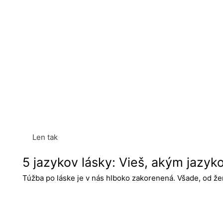
Len tak
5 jazykov lásky: Vieš, akým jazyk
Túžba po láske je v nás hlboko zakorenená. Všade, od že