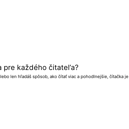
a pre každého čitatel’a?
alebo len hľadáš spôsob, ako čítať viac a pohodlnejšie, čítačka j